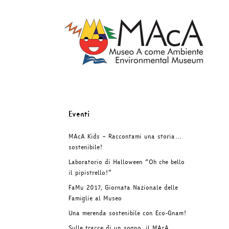
Salta
al
contenuto
Eventi
MAcA Kids – Raccontami una storia…
sostenibile!
Laboratorio di Halloween “Oh che bello
il pipistrello!”
FaMu 2017, Giornata Nazionale delle
Famiglie al Museo
Una merenda sostenibile con Eco-Gnam!
Sulle tracce di un sogno, il MAcA