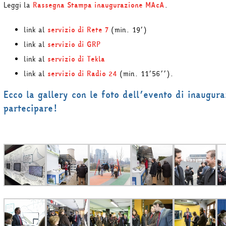
Leggi la
Rassegna Stampa inaugurazione MAcA
.
link al
servizio di Rete 7
(min. 19’)
link al
servizio di GRP
link al
servizio di Tekla
link al
servizio di Radio 24
(min. 11’56’’).
Ecco la gallery con le foto dell’evento di inaugura
partecipare!