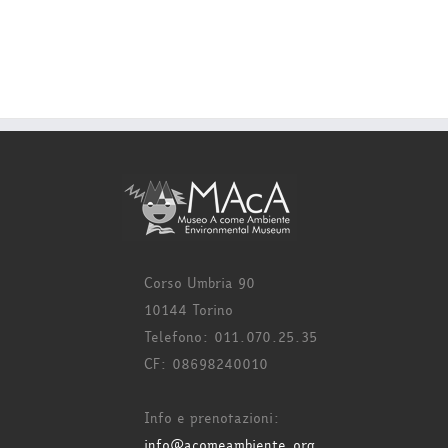
Corso Umbria 90
10144 Torino
Telefono: 011.070.25.35
CF: 08698240010
Info e prenotazioni:
info@acomeambiente.org