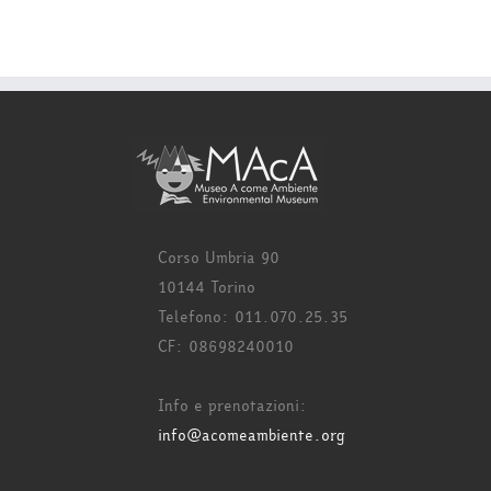
Corso Umbria 90
10144 Torino
Telefono: 011.070.25.35
CF: 08698240010
Info e prenotazioni:
info@acomeambiente.org