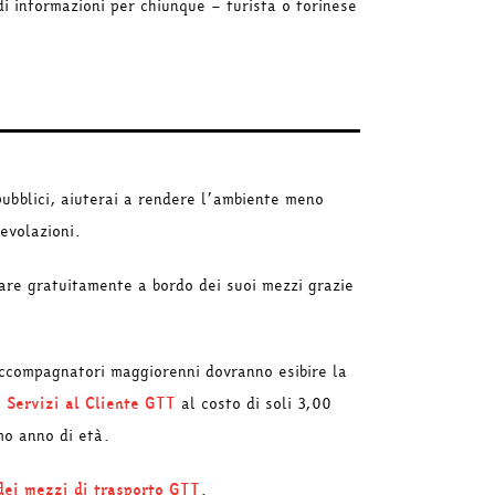
i informazioni per chiunque – turista o torinese
ubblici, aiuterai a rendere l’ambiente meno
gevolazioni.
are gratuitamente a bordo dei suoi mezzi grazie
 accompagnatori maggiorenni dovranno esibire la
i Servizi al Cliente GTT
al costo di soli 3,00
mo anno di età.
dei mezzi di trasporto GTT
.