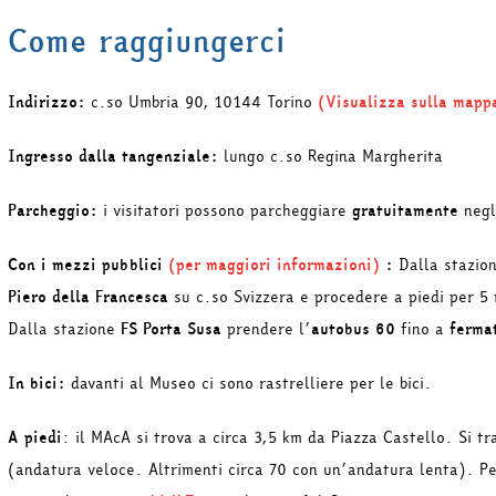
Come raggiungerci
Indirizzo:
c.so Umbria 90, 10144 Torino
(Visualizza sulla mapp
Ingresso dalla tangenziale:
lungo c.so Regina Margherita
Parcheggio:
i visitatori possono parcheggiare
gratuitamente
neg
Con i mezzi pubblici
(per maggiori informazioni)
:
Dalla stazio
Piero della Francesca
su c.so Svizzera e procedere a piedi per 5 
Dalla stazione
FS Porta Susa
prendere l’
autobus 60
fino a
ferma
In bici:
davanti al Museo ci sono rastrelliere per le bici.
A piedi
: il MAcA si trova a circa 3,5 km da Piazza Castello. Si tr
(andatura veloce. Altrimenti circa 70 con un’andatura lenta). Per 