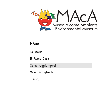
Salta
al
contenuto
MAcA
La storia
Il Parco Dora
Come raggiungerci
Orari & Biglietti
F.A.Q.