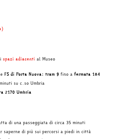
a)
li
spazi adiacenti
al Museo
ne
FS di Porta Nuova: tram 9
fino a
fermata 184
minuti su c.so Umbria
ta 2170 Umbria
atta di una passeggiata di circa 35 minuti
saperne di più sui percorsi a piedi in città