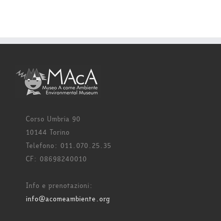
Corso Umbria 90
10144 Torino
Telefono: 011.070.25.35
CF: 08698240010
Info e prenotazioni:
info@acomeambiente.org