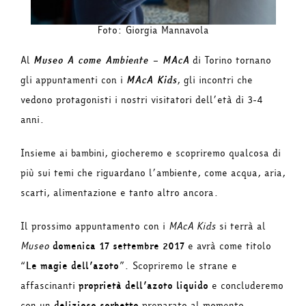
Foto: Giorgia Mannavola
Al
Museo A come Ambiente – MAcA
di Torino tornano
gli appuntamenti con i
MAcA Kids
, gli incontri che
vedono protagonisti i nostri visitatori dell’età di 3-4
anni.
Insieme ai bambini, giocheremo e scopriremo qualcosa di
più sui temi che riguardano l’ambiente, come acqua, aria,
scarti, alimentazione e tanto altro ancora.
Il prossimo appuntamento con i
MAcA Kids
si terrà al
Museo
domenica 17 settembre 2017
e avrà come titolo
“
Le magie dell’azoto
”. Scopriremo le strane e
affascinanti
proprietà dell’azoto liquido
e concluderemo
con un
delizioso sorbetto
preparato al momento.