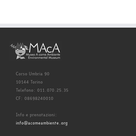
Corso Umbria 90
10144 Torino
Telefono: 011.070.25.35
CF: 08698240010
Info e prenotazioni:
info@acomeambiente.org