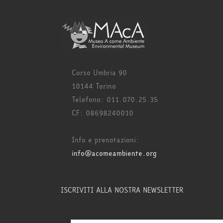
Corso Umbria 90
10144 Torino
Telefono: 011.070.25.35
CF: 08698240010
Info e prenotazioni:
info@acomeambiente.org
ISCRIVITI ALLA NOSTRA NEWSLETTER