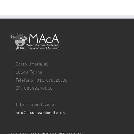
Corso Umbria 90
10144 Torino
Telefono: 011.070.25.35
CF: 08698240010
Info e prenotazioni:
info@acomeambiente.org