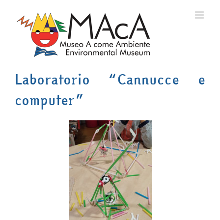
Salta
al
contenuto
Laboratorio “Cannucce e
computer”