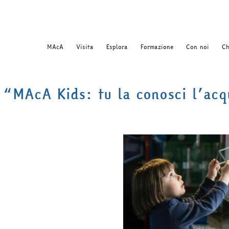
MAcA
Visita
Esplora
Formazione
Con noi
Ch
“MAcA Kids: tu la conosci l’ac