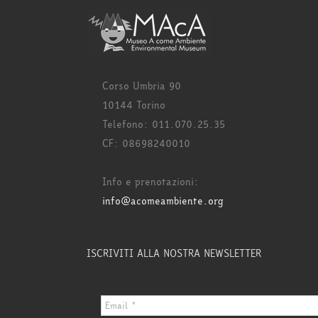
Corso Umbria 90
10144 Torino
Telefono: 011.070.25.35
CF: 08698240010
Info e prenotazioni:
info@acomeambiente.org
ISCRIVITI ALLA NOSTRA NEWSLETTER