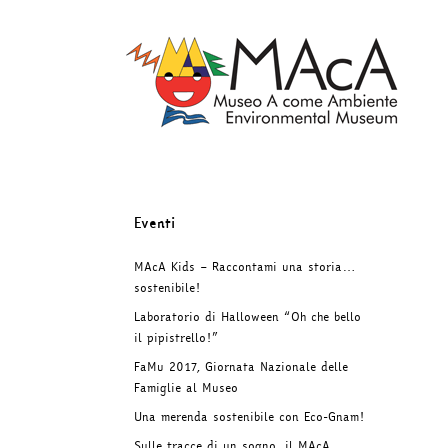
Salta
al
contenuto
Eventi
MAcA Kids – Raccontami una storia…
sostenibile!
Laboratorio di Halloween “Oh che bello
il pipistrello!”
FaMu 2017, Giornata Nazionale delle
Famiglie al Museo
Una merenda sostenibile con Eco-Gnam!
Sulle tracce di un sogno, il MAcA