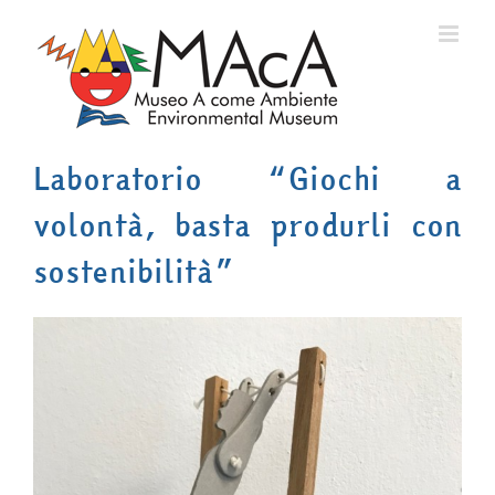
Salta
al
contenuto
Laboratorio “Giochi a
volontà, basta produrli con
sostenibilità”