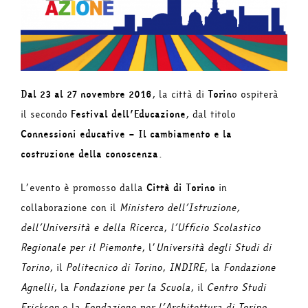
Dal 23 al 27 novembre 2016
, la città di
Torin
o ospiterà
il secondo
Festival dell’Educazione
, dal titolo
Connessioni educative – Il cambiamento e la
costruzione della conoscenza
.
L’evento è promosso dalla
Città di Torino
in
collaborazione con il
Ministero dell’Istruzione,
dell’Università e della Ricerca
,
l’Ufficio Scolastico
Regionale per il Piemonte
, l’
Università degli Studi di
Torino
, il
Politecnico di Torino
,
INDIRE
, la
Fondazione
Agnelli
, la
Fondazione per la Scuola
, il
Centro Studi
Erickson
e la
Fondazione per l’Architettura di Torino
.