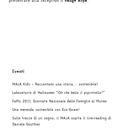
presentare alla reception il
badge Arpa
.
Eventi
MAcA Kids – Raccontami una storia… sostenibile!
Laboratorio di Halloween “Oh che bello il pipistrello!”
FaMu 2017, Giornata Nazionale delle Famiglie al Museo
Una merenda sostenibile con Eco-Gnam!
Sulle tracce di un sogno, il MAcA ospita il live-reading di
Daniele Gouthier