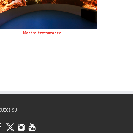
Mostre temporanee
GUICI SU