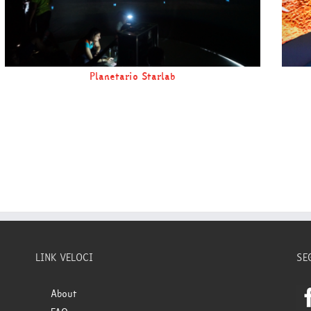
Planetario Starlab
LINK VELOCI
SE
About