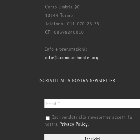
Corso Umbria 90
10144 Torino
Telefono: 011.070.25.35
CF: 08698240010
Info e prenotazioni:
info@acomeambiente.org
ISCRIVITI ALLA NOSTRA NEWSLETTER
Iscrivendoti alla newsletter accetti la
nostra
Privacy Policy
.