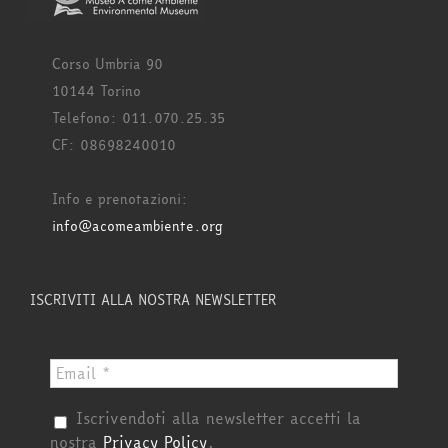
Corso Umbria 90
10144 Torino
Telefono: 011.070.25.35
CF: 08698240010
Info e prenotazioni:
info@acomeambiente.org
ISCRIVITI ALLA NOSTRA NEWSLETTER
Iscrivendoti alla newsletter accetti la
nostra
Privacy Policy
.