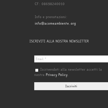
CF: 08698240010
Info e prenotazioni:
info@acomeambiente.org
ISCRIVITI ALLA NOSTRA NEWSLETTER
Iscrivendoti alla newsletter accetti la
nostra
Privacy Policy
.