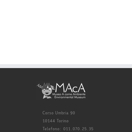
Corso Umbria 90
10144 Torino
Telefono: 011.070.25.35