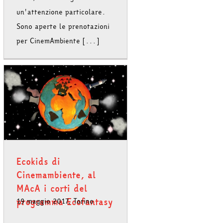
un'attenzione particolare.
Sono aperte le prenotazioni
per CinemAmbiente [...]
Ecokids di
Cinemambiente, al
MAcA i corti del
programma Ecofantasy
19 maggio 2017, Torino