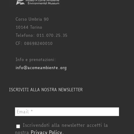
Corso Umbria 90
10144 Torino
Telefono: 011.070.25.35
CF: 08698240010
Info e prenotazioni:
info@acomeambiente.org
ISCRIVITI ALLA NOSTRA NEWSLETTER
Iscrivendoti alla newsletter accetti la
nostra
Privacy Policy
.