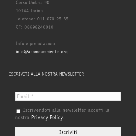
Corso Umbria 90
10144 Torino
Telefono: 011.070.25.35
CF: 08698240010
Info e prenotazioni:
info@acomeambiente.org
ISCRIVITI ALLA NOSTRA NEWSLETTER
Iscrivendoti alla newsletter accetti la
nostra
Privacy Policy
.