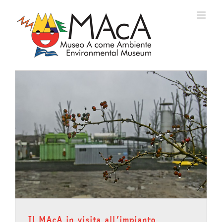
Salta
al
contenuto
Il MAcA in visita all’impianto