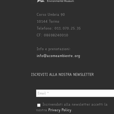
Corso Umbria 90
10144 Torino
Telefono: 011.070.25.35
CF: 08698240010
Info e prenotazioni:
info@acomeambiente.org
ISCRIVITI ALLA NOSTRA NEWSLETTER
Iscrivendoti alla newsletter accetti la
nostra
Privacy Policy
.