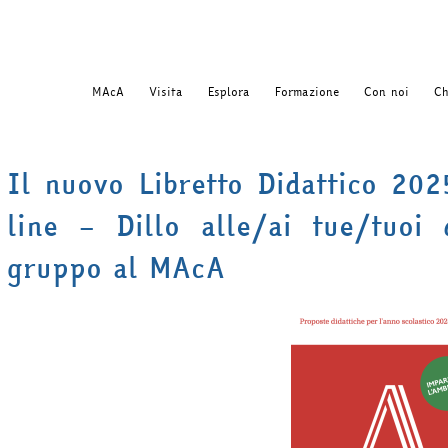
MAcA
Visita
Esplora
Formazione
Con noi
Ch
Il nuovo Libretto Didattico 2
line – Dillo alle/ai tue/tuoi
gruppo al MAcA