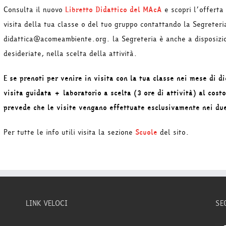
Consulta il nuovo
Libretto Didattico del MAcA
e scopri l’offert
visita della tua classe o del tuo gruppo contattando la Segreter
didattica@acomeambiente.org. la Segreteria è anche a disposizion
desideriate, nella scelta della attività.
E se prenoti per venire in visita con la tua classe nei mese di d
visita guidata + laboratorio a scelta (3 ore di attività) al cos
prevede che le visite vengano effettuate esclusivamente nei d
Per tutte le info utili visita la sezione
Scuole
del sito.
LINK VELOCI
SE