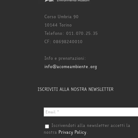
Corso Umbria 90
10144 Torino
Telefono: 011.070.25.35
CF: 08698240010
Info e prenotazioni:
info@acomeambiente.org
ISCRIVITI ALLA NOSTRA NEWSLETTER
Iscrivendoti alla newsletter accetti la
nostra
Privacy Policy
.