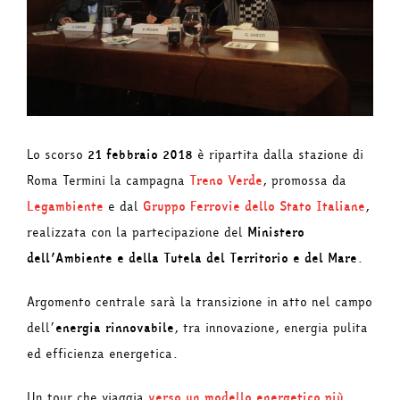
Lo scorso
21 febbraio 2018
è ripartita dalla stazione di
Roma Termini la campagna
Treno Verde
, promossa da
Legambiente
e dal
Gruppo Ferrovie
dello Stato Italiane
,
realizzata con la partecipazione del
Ministero
dell’Ambiente e della Tutela del Territorio e del Mare
.
Argomento centrale sarà la transizione in atto nel campo
dell’
energia rinnovabile
, tra innovazione, energia pulita
ed efficienza energetica.
Un tour che viaggia
verso un modello energetico più