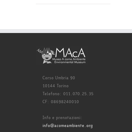
Corso Umbria 90
10144 Torino
Telefono: 011.070.25.35
CF: 08698240010
Info e prenotazioni:
info@acomeambiente.org