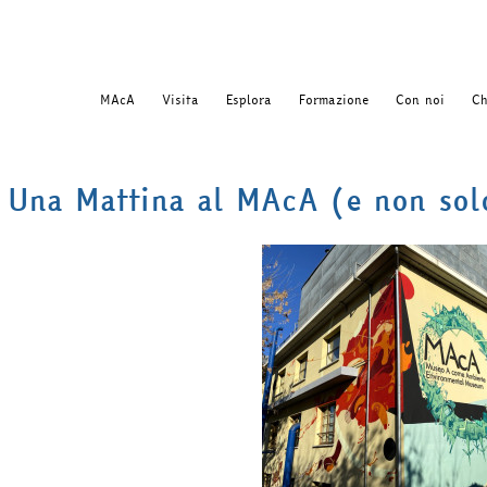
MAcA
Visita
Esplora
Formazione
Con noi
Ch
Una Mattina al MAcA (e non sol