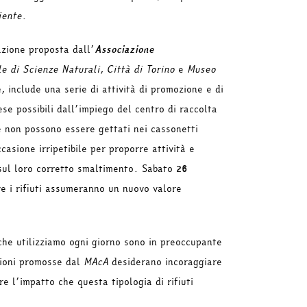
iente
.
azione proposta dall’
Associazione
e di Scienze Naturali
,
Città di Torino
e
Museo
e
, include una serie di attività di promozione e di
ese possibili dall’impiego del centro di raccolta
che non possono essere gettati nei cassonetti
casione irripetibile per proporre attività e
 e sul loro corretto smaltimento. Sabato
26
e i rifiuti assumeranno un nuovo valore
 che utilizziamo ogni giorno sono in preoccupante
zioni promosse dal
MAcA
desiderano incoraggiare
re l’impatto che questa tipologia di rifiuti