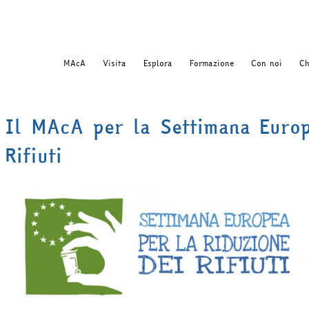
MAcA
Visita
Esplora
Formazione
Con noi
Ch
Il MAcA per la Settimana Europ
Rifiuti