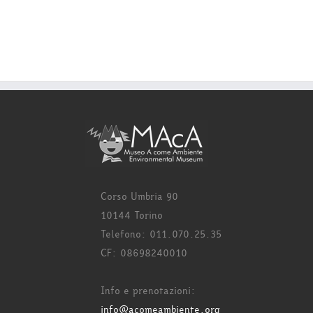
Corso Umbria 90
10144 Torino
Telefono: 011.070.25.35
CF: 08698240010
Info e prenotazioni:
info@acomeambiente.org