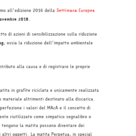
smo all’edizione 2016 della
Settimana Europea
novembre 2016
.
to di azioni di sensibilizzazione sulla riduzione
ng
, ossia la riduzione dell’impatto ambientale
tributo alla causa e di registrare le proprie
atita in grafite riciclata e unicamente realizzata
 materiale altrimenti destinato alla discarica.
erfezione i valori del MAcA e il concetto di
ente riutilizzato come simpatico segnalibro o
e tengono la matita possono diventare dei
mi altri oggetti. La matita Perpetua, in special