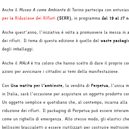
Anche il
Museo A come Ambiente
di Torino partecipa con entusia
per la Riduzione dei Rifiuti
(SERR)
, in programma
dal 19 al 27 
Anche quest’anno, l’iniziativa è volta a promuovere la messa in at
dei rifiuti. Il tema di questa edizione è quello del
waste packagi
degli imballaggi.
Anche il
MAcA
è tra coloro che hanno scelto di dare il proprio con
azioni per avvicinare i cittadini ai temi della manifestazione.
Con
Una matita per l’ambiente
, la vendita di
Perpetua
, l’unica m
in Italia, sarà l’occasione per acquistare un oggetto prodotto con
Un oggetto semplice e quotidiano che, al contempo, incarna alla p
riduzione dei rifiuti. Il packaging di Perpetua può essere interam
come un righello di emergenza. Allo stesso modo, gli elastici ch
bellissimi braccialetti o essere riutilizzati per costruire moltissi