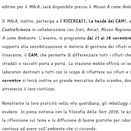
edition per il
MAcA
, sarà disponibile presso il
Museo A come Amb
Il
MAcA
, inoltre, partecipa a
I RICERCATI, La banda del CAM!
, 
CentroScienza
in collaborazione con
Iren
,
Amiat
,
Museo Regional
A come Ambiente
. L’evento, in programma
dal 21 al 26 novembr
supporto alla sensibilizzazione in materia di gestione dei rifiuti r
itinerante, il
CAM
, che permette di differenziare tutti i rifiuti 
stradali o raccolti porta a porta. La stazione mobile offrirà un’oc
laboratori destinati a tutti con lo scopo di riflettere sui rifiuti
novembre
si terrà inoltre un grande mercatino dello scambio, dov
attraverso il loro riutilizzo.
Nonostante la loro praticità nella vita quotidiana, gli imballaggi
esubero. In piena sintonia con la filosofia della
Serr 2016
, le a
la riflessione sul tema e la diffusione di buone pratiche per ridur
continua ad avere sull’ambiente che ci circonda.