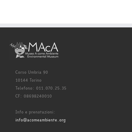
Corso Umbria 90
10144 Torino
Telefono: 011.070.25.35
CF: 08698240010
Info e prenotazioni:
info@acomeambiente.org