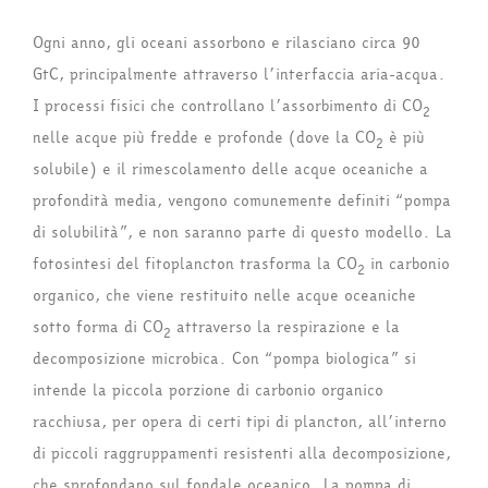
Ogni anno, gli oceani assorbono e rilasciano circa 90
GtC, principalmente attraverso l’interfaccia aria-acqua.
I processi fisici che controllano l’assorbimento di CO
2
nelle acque più fredde e profonde (dove la CO
è più
2
solubile) e il rimescolamento delle acque oceaniche a
profondità media, vengono comunemente definiti “pompa
di solubilità”, e non saranno parte di questo modello. La
fotosintesi del fitoplancton trasforma la CO
in carbonio
2
organico, che viene restituito nelle acque oceaniche
sotto forma di CO
attraverso la respirazione e la
2
decomposizione microbica. Con “pompa biologica” si
intende la piccola porzione di carbonio organico
racchiusa, per opera di certi tipi di plancton, all’interno
di piccoli raggruppamenti resistenti alla decomposizione,
che sprofondano sul fondale oceanico. La pompa di