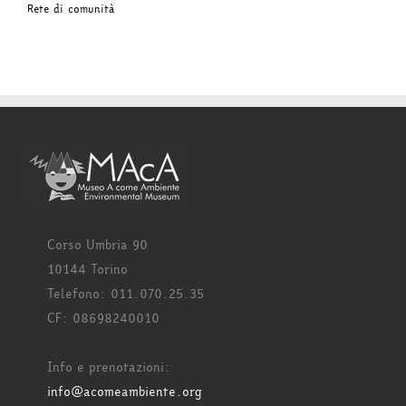
Rete di comunità
Corso Umbria 90
10144 Torino
Telefono: 011.070.25.35
CF: 08698240010
Info e prenotazioni:
info@acomeambiente.org