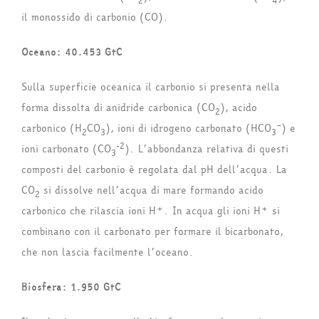
2
4
il monossido di carbonio (CO).
Oceano: 40.453 GtC
Sulla superficie oceanica il carbonio si presenta nella
forma dissolta di anidride carbonica (CO
), acido
2
–
carbonico (H
CO
), ioni di idrogeno carbonato (HCO
) e
2
3
3
-2
ioni carbonato (CO
). L’abbondanza relativa di questi
3
composti del carbonio è regolata dal pH dell’acqua. La
CO
si dissolve nell’acqua di mare formando acido
2
+
+
carbonico che rilascia ioni H
. In acqua gli ioni H
si
combinano con il carbonato per formare il bicarbonato,
che non lascia facilmente l’oceano.
Biosfera: 1.950 GtC