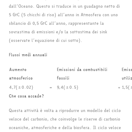
dall’Oceano. Questo si traduce in un guadagno netto di
5 GtC (5 chicchi di riso) all’anno in Atmosfera con uno
sbilancio di 0,5 GtC all’anno, rappresentante la
sovrastima di emissioni e/o la sottostima dei sink
(osservate l’equazione di cui sotto).
Flussi medi annuali
Aumento
Emissioni da combustibili
Emis
atmosferico
fossili
utili
4,7(±0.02)
=
9,4(±0.5)
+
1,5(
Che cosa accade?
Questa attività è volta a riprodurre un modello del ciclo
veloce del carbonio, che coinvolge le riserve di carbonio
oceaniche, atmosferiche e della biosfera. Il ciclo veloce