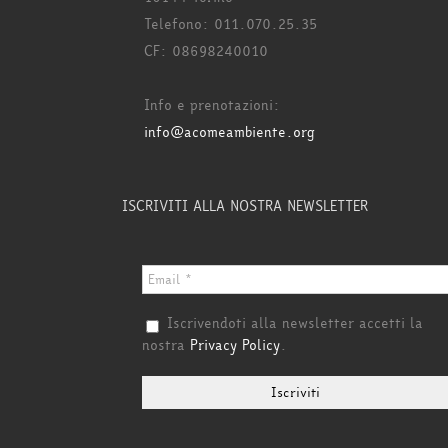
Telefono: 011.070.25.35
CF: 08698240010
Info e prenotazioni:
info@acomeambiente.org
ISCRIVITI ALLA NOSTRA NEWSLETTER
Iscrivendoti alla newsletter accetti la
nostra
Privacy Policy
.