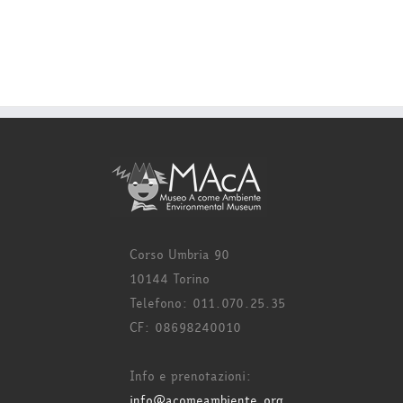
Corso Umbria 90
10144 Torino
Telefono: 011.070.25.35
CF: 08698240010
Info e prenotazioni:
info@acomeambiente.org