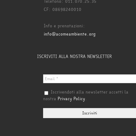
Telefono: 011.070.25.35
CF: 08698240010
Info e prenotazioni:
info@acomeambiente.org
ISCRIVITI ALLA NOSTRA NEWSLETTER
Iscrivendoti alla newsletter accetti la
nostra
Privacy Policy
.