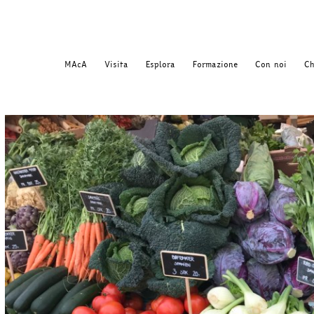
MAcA
Visita
Esplora
Formazione
Con noi
Ch