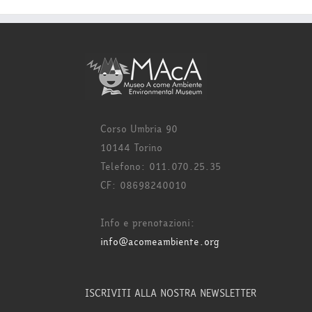
Corso Umbria 90
10144 Torino
Telefono: 011.070.25.35
CF: 08698240010
Info e prenotazioni:
info@acomeambiente.org
ISCRIVITI ALLA NOSTRA NEWSLETTER