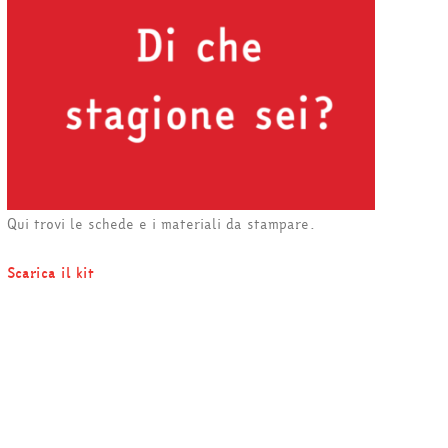
Qui trovi le schede e i materiali da stampare.
Scarica il kit