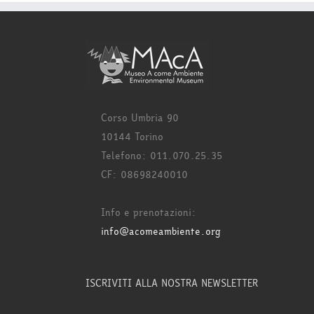
Corso Umbria 90
10144 Torino
Telefono: 011.070.25.35
CF: 08698240010
Info e prenotazioni:
info@acomeambiente.org
ISCRIVITI ALLA NOSTRA NEWSLETTER