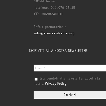
10144 Torino
Telefono: 011.070.25.35
CF: 08698240010
Info e prenotazioni:
info@acomeambiente.org
ISCRIVITI ALLA NOSTRA NEWSLETTER
Iscrivendoti alla newsletter accetti la
nostra
Privacy Policy
.