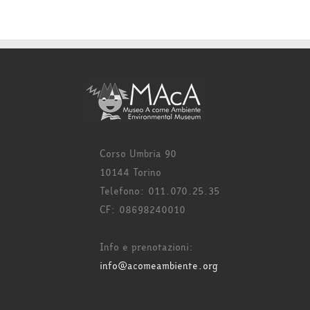
Corso Umbria 90
10144 Torino
Telefono: 011.070.25.35
CF: 08698240010
Info e prenotazioni:
info@acomeambiente.org