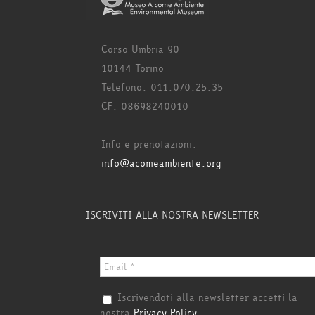
Corso Umbria 90
10144 Torino
Telefono: 011.070.25.35
CF: 08698240010
Info e prenotazioni:
info@acomeambiente.org
ISCRIVITI ALLA NOSTRA NEWSLETTER
Iscrivendoti alla newsletter accetti la
nostra
Privacy Policy
.