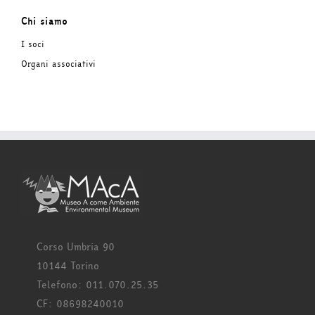
Chi siamo
I soci
Organi associativi
Corso Umbria 90
10144 Torino
Telefono: 011.070.25.35
CF: 08698240010