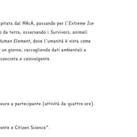
spitata dal MAcA, passando per l’
Extreme Ice
to da terra, osservando i
Survivors
, animali
Human Element
, dove l’umanità è vista come
r un giorno, raccogliendo dati ambientali e
concreta e coinvolgente.
euro a partecipante (attività da quattro ore).
pronte e Citizen Science”.