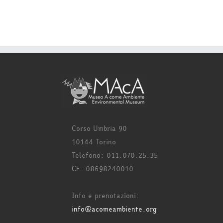
Corso Umbria 90
10144 Torino
Telefono: 011.070.25.35
CF: 08698240010
Info e prenotazioni:
info@acomeambiente.org