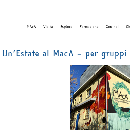
MAcA
Visita
Esplora
Formazione
Con noi
Ch
Un’Estate al MacA – per gruppi e