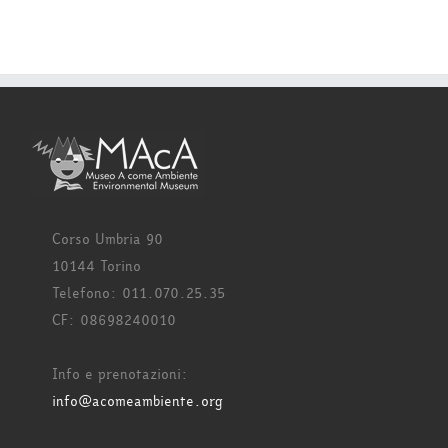
Corso Umbria 90
10144 Torino
Telefono: 011.070.25.35
CF: 08698240010
Info e prenotazioni:
info@acomeambiente.org