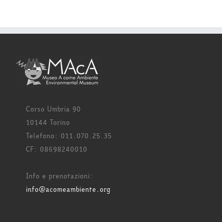
Corso Umbria 90
10144 Torino
Telefono: 011.070.25.35
CF: 08698240010
Info e prenotazioni:
info@acomeambiente.org