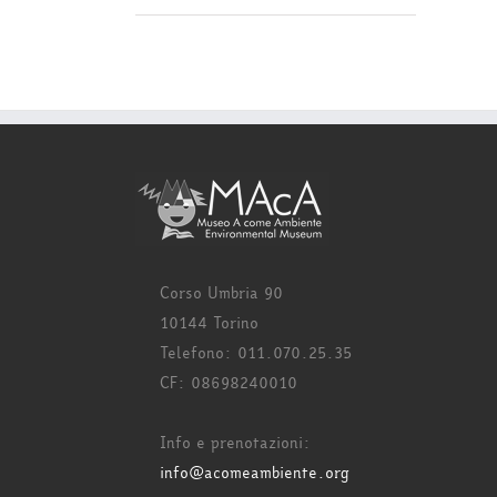
Corso Umbria 90
10144 Torino
Telefono: 011.070.25.35
CF: 08698240010
Info e prenotazioni:
info@acomeambiente.org