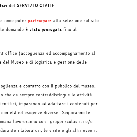
tari
del
SERVIZIO CIVIL
E.
e come poter
partecipare
alla selezione sul sito
lle domande
è stata prorogata
fino al
front office (accoglienza ed accompagnamento al
le del Museo e di logistica e gestione delle
coglienza e contatto con il pubblico del museo,
do che da sempre contraddistingue le attività
ientifici, imparando ad adattare i contenuti per
i con età ed esigenze diverse. Seguiranno le
timana lavoreranno con i gruppi scolastici e/o
durante i laboratori, le visite e gli altri eventi.