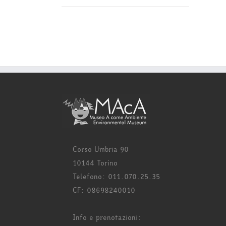
Corso Umbria 90
10144 Torino
Telefono: 011.070.25.35
CF: 08698240010
Info e prenotazioni: