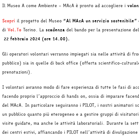
Il Museo A come Ambiente – MAcA è pronto ad accogliere i
volon
Scopri
il progetto del Museo
“Al MAcA un servizio sostenibile”
di
Vol.To
Torino. La
scadenza
del bando per la presentazione de
22 febbraio 2024 (ore 14.00).
Gli operatori volontari verranno impiegati sia nelle attività di 
pubblico) sia in quelle di back office (offerta scientifico-cultura
prenotazioni).
I volontari avranno modo di fare esperienza di tutte le fasi di ac
facendo proprio l’approccio di hands on, ossia di imparare facen
del MAcA. In particolare seguiranno i PILOT, i nostri animatori sc
un pubblico quanto più eterogeneo e a gestire gruppi di visitator
visite guidate, ma anche le attività laboratoriali. Durante la set
dei centri estivi, affiancando i PILOT nell’attività di divulgazione 