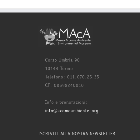
Corso Umbria 90
10144 Torino
Telefono: 011.070.25.35
CF: 08698240010
Info e prenotazioni:
info@acomeambiente.org
ISCRIVITI ALLA NOSTRA NEWSLETTER