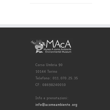
Corso Umbria 90
10144 Torino
Telefono: 011.070.25.35
CF: 08698240010
Info e prenotazioni:
info@acomeambiente.org