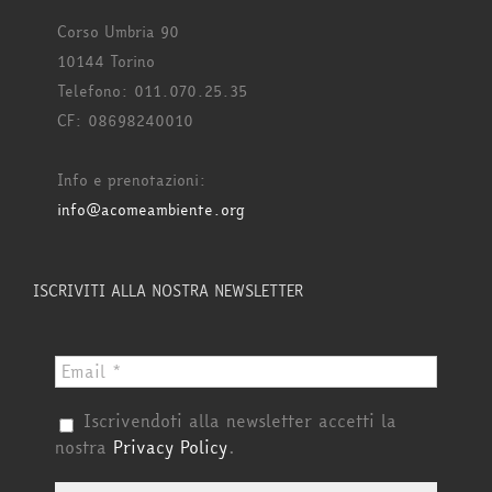
Corso Umbria 90
10144 Torino
Telefono: 011.070.25.35
CF: 08698240010
Info e prenotazioni:
info@acomeambiente.org
ISCRIVITI ALLA NOSTRA NEWSLETTER
Iscrivendoti alla newsletter accetti la
nostra
Privacy Policy
.