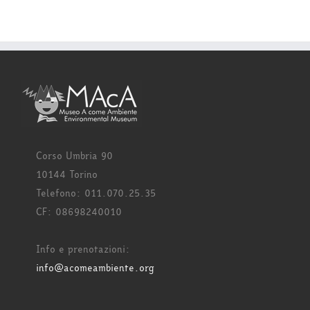
Corso Umbria 90
10144 Torino
Telefono: 011.070.25.35
CF: 08698240010
Info e prenotazioni:
info@acomeambiente.org