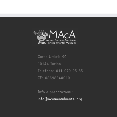
Corso Umbria 90
10144 Torino
Telefono: 011.070.25.35
CF: 08698240010
Info e prenotazioni:
info@acomeambiente.org