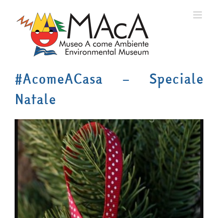
Salta
al
contenuto
#AcomeACasa – Speciale
Natale