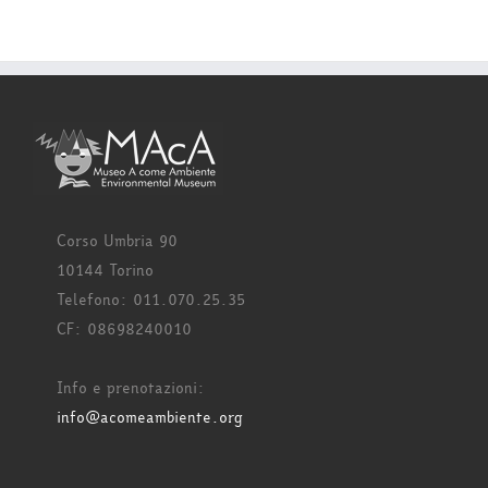
Corso Umbria 90
10144 Torino
Telefono: 011.070.25.35
CF: 08698240010
Info e prenotazioni:
info@acomeambiente.org