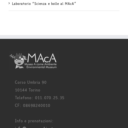
Laboratorio “Scienza e bolle al MAcA”
Corso Umbria 90
10144 Torino
Telefono: 011.070.25.35
CF: 08698240010
Info e prenotazioni: