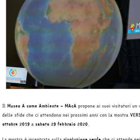
Il
Museo A come Ambiente – MAcA
propone ai suoi visitatori un
delle sfide che ci attendono nei prossimi anni con la mostra
VER
ottobre 2019
a
sabato 29 febbraio 2020
.
La mostra è incentrata sulla
rivoluzione verde
che ci attende nei