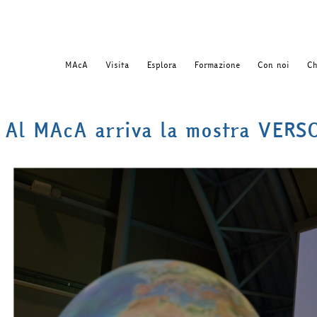
MAcA
Visita
Esplora
Formazione
Con noi
Ch
Al MAcA arriva la mostra VER