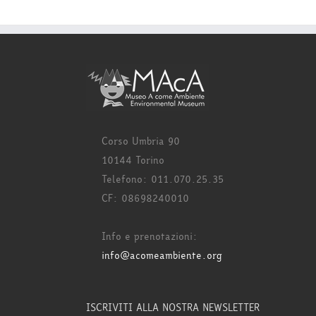
Corso Umbria 90
10144 Torino
Telefono: 011.070.25.35
CF: 08698240010
Info e prenotazioni:
info@acomeambiente.org
ISCRIVITI ALLA NOSTRA NEWSLETTER