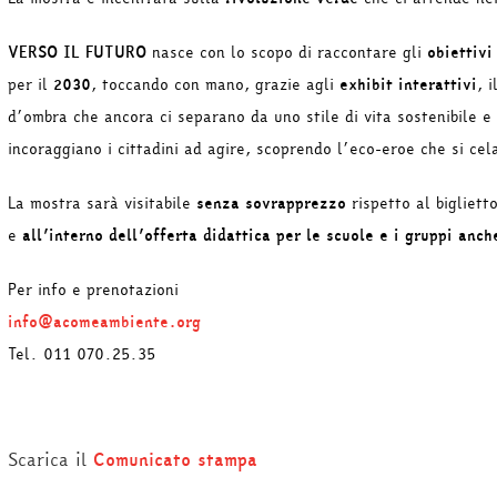
VERSO IL FUTURO
nasce con lo scopo di raccontare gli
obiettivi
per il
2030
, toccando con mano, grazie agli
exhibit interattivi
, 
d’ombra che ancora ci separano da uno stile di vita sostenibile e
incoraggiano i cittadini ad agire, scoprendo l’eco-eroe che si cel
La mostra sarà visitabile
senza sovrapprezzo
rispetto al bigliett
e
all’interno dell’offerta didattica per le scuole e i gruppi anc
Per info e prenotazioni
info@acomeambiente.org
Tel. 011 070.25.35
Scarica il
Comunicato stampa