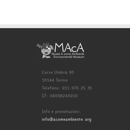
Corso Umbria 90
10144 Torino
Telefono: 011.070.25.35
CF: 08698240010
Info e prenotazioni:
info@acomeambiente.org