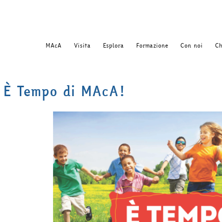
MAcA
Visita
Esplora
Formazione
Con noi
Ch
È Tempo di MAcA!