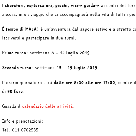
Laboratori
,
esplorazioni
,
giochi
,
visite guidate
ai centri del terr
ancora, in un viaggio che ci accompagnerà nella vita di tutti i gio
È tempo di MAcA!
è un’avventura dal sapore estivo e a stretto co
iscriversi e partecipare in due turni.
Primo turno
: settimana
8 – 12 luglio 2019
Secondo turno
: settimana
15 – 19 luglio 2019
L’orario giornaliero sarà
dalle ore 8:30 alle ore 17:00
, mentre i
di
90 Euro
.
Guarda il
calendario delle attività
.
Info e prenotazioni:
Tel. 011 0702535