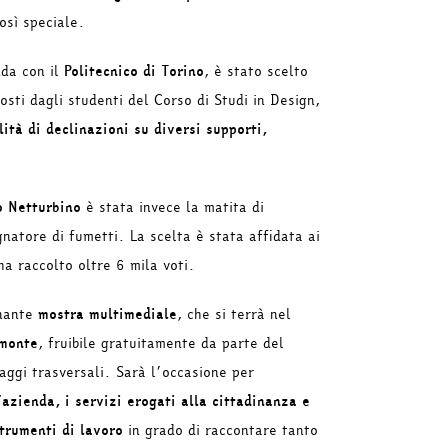
osì speciale.
nda con il
Politecnico di Torino
, è stato scelto
osti dagli studenti del Corso di Studi in Design,
ità di declinazioni su diversi supporti,
o Netturbino
è stata invece la matita di
natore di fumetti. La scelta è stata affidata ai
ha raccolto oltre 6 mila voti.
onante
mostra multimediale
, che si terrà nel
emonte
, fruibile gratuitamente da parte del
uaggi trasversali. Sarà l’occasione per
’azienda, i servizi erogati alla cittadinanza e
trumenti di lavoro
in grado di raccontare tanto