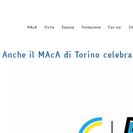
MAcA
Visita
Esplora
Formazione
Con noi
Ch
Anche il MAcA di Torino celebra