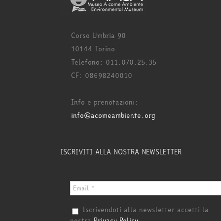
Corso Umbria 90
10144 Torino
Telefono: 011.070.25.35
CF: 08698240010
Info e prenotazioni:
info@acomeambiente.org
ISCRIVITI ALLA NOSTRA NEWSLETTER
Iscrivendoti alla newsletter accetti la
nostra
Privacy Policy
.