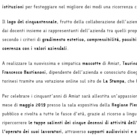
istituzioni
per festeggiare nel migliore dei modi una ricorrenza c
Il
logo del cinquantennale
, frutto della collaborazione dell’azie
dai docenti insieme ai rappresentanti dell’azienda tra quelli prop
secondo i criteri di
gradimento estetico, comprensibilità, possibil
coerenza con i valori aziendali
.
A realizzare la nuovissima e simpatica
mascotte
di Amiat,
Taurin
Francesco Bastianoni
, dipendente dell’azienda e conosciuto diseg
torinesi tramite una votazione online sul sito de
La Stampa
, che 
Per celebrare i cinquant’anni di Amiat sarà allestita un’appassi
mese di
maggio 2019
presso la sala espositiva della
Regione Pi
pubblico e rivolta a tutte le fasce d’età, grazie al ricorso a ling
ripercorrere
le tappe salienti dei cinque decenni di attività dell
l’operato dei suoi lavoratori
, attraverso
supporti audiovisivi e
s