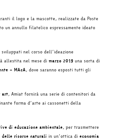
ranti il logo e la mascotte, realizzate da Poste
sto un annullo filatelico espressamente ideato
ci sviluppati nel corso dell’ideazione
rà allestita nel mese di
marzo 2019
una sorta di
ente – MAcA
, dove saranno esposti tutti gli
 art
, Amiat fornirà una serie di contenitori da
inante forma d’arte ai cassonetti della
tive di educazione ambientale
, per trasmettere
 delle risorse naturali
in un’ottica di
economia