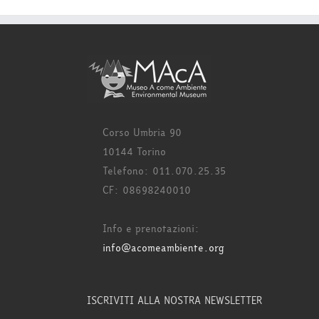
Corso Umbria 90
10144 Torino
Telefono: 011.070.25.35
CF: 08698240010
Info e prenotazioni:
info@acomeambiente.org
ISCRIVITI ALLA NOSTRA NEWSLETTER