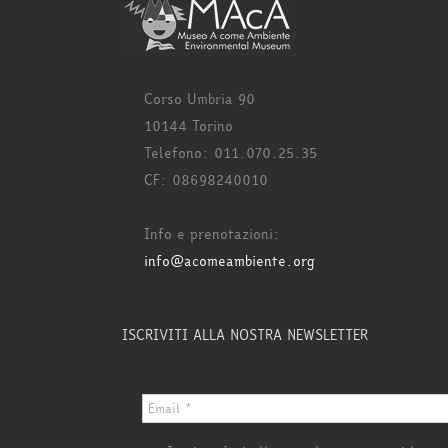
Corso Umbria 90
10144 Torino
Telefono: 011.070.25.35
CF: 08698240010
Info e prenotazioni:
info@acomeambiente.org
ISCRIVITI ALLA NOSTRA NEWSLETTER